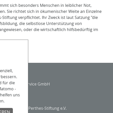
nimmt sich besonders Menschen in leiblicher Not,
n. Sie richtet sich in ökumenischer Weite an Einzelne
iftung verpflichtet. Ihr Zweck ist laut Satzung "die
sbildung, die selbstlose Unterstützung von
angewiesen, oder die wirtschaftlich hilfsbedürftig im
nziell,
Partner
rbessern.
 für die
 Matomo -
helfen uns
Träger
en.
Evangelische Perthes-Stiftung e.V.
IEREN