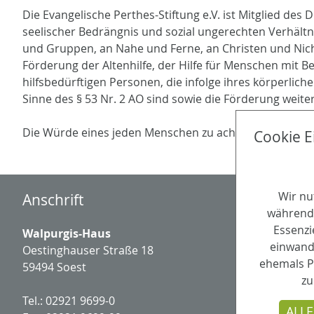
Die Evangelische Perthes-Stiftung e.V. ist Mitglied de
seelischer Bedrängnis und sozial ungerechten Verhältni
und Gruppen, an Nahe und Ferne, an Christen und Nichtch
Förderung der Altenhilfe, der Hilfe für Menschen mit 
hilfsbedürftigen Personen, die infolge ihres körperliche
Sinne des § 53 Nr. 2 AO sind sowie die Förderung weite
Die Würde eines jeden Menschen zu achten ist Wesens
Cookie E
Wir nu
Anschrift
während 
Essenzi
Walpurgis-Haus
einwandf
Oestinghauser Straße 18
ehemals P
59494 Soest
zu
Tel.: 02921 9699-0
ALLE