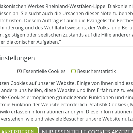
s Diakonischen Werkes Rheinland-Westfalen-Lippe. Diakonie 
ssen an. Sie sucht auch die Ursachen dieser Nöte zu behebe
risten. Diesem Auftrag ist auch die Evangelische Perthes-St
Behinderung und des Wohlfahrtswesens, der Volks- und Beruf
n, geistigen oder seelischen Zustands auf die Hilfe anderer 
rer diakonischer Aufgaben."
merkmal unseres diakonischen Auftrages.
instellungen
Essentielle Cookies
Besucherstatistik
tzen Cookies auf unserer Website. Einige von ihnen sind esse
Leitung
andere uns helfen, diese Website und Ihre Erfahrung zu ve
elle Cookies ermöglichen grundlegende Funktionen und sind
Einrichtungsleitung:
reie Funktion der Website erforderlich. Statistik Cookies (
Alexandra Hense
iwik) erfassen Informationen anonym. Diese Informationen 
 verstehen, wie und wieviele Besucher unsere Website nutz
 AKZEPTIEREN
NUR ESSENTIELLE COOKIES AKZEPT